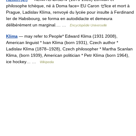
philosophe tchèque, né à Doma face= EU Caron ゼlice et mort à
Prague, Ladislav Klíma, renvoyé du lycée pour insulte à Ferdinand
Ier de Habsbourg, se forma en autodidacte et demeura
délibérément un marginal.… …
Encyclopédie Universelle
Klima
— may refer to:People* Edward Klima (1931 2008),
American linguist * Ivan Klíma (born 1931), Czech author *
Ladislav Klíma (1878–1928), Czech philosopher * Martha Scanlan
Klima, (born 1939), American politician * Petr Klíma (born 1964),
ice hockey… …
Wikipedia