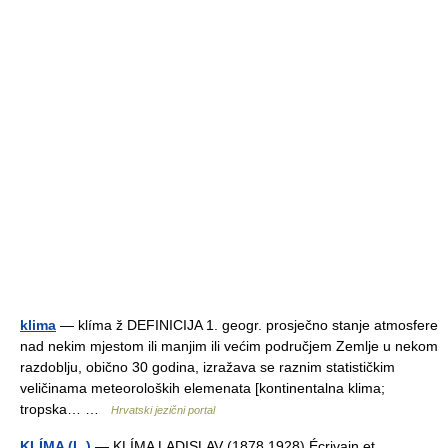
klima
— klíma ž DEFINICIJA 1. geogr. prosječno stanje atmosfere
nad nekim mjestom ili manjim ili većim područjem Zemlje u nekom
razdoblju, obično 30 godina, izražava se raznim statističkim
veličinama meteoroloških elemenata [kontinentalna klima;
tropska… …
Hrvatski jezični portal
KLÍMA (L.)
— KLÍMA LADISLAV (1878 1928) Écrivain et