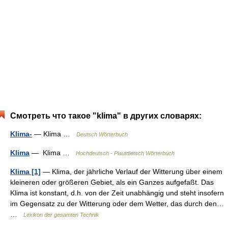
Смотреть что такое "klima" в других словарях:
Klima-
— Klima …
Deutsch Wörterbuch
Klima
— Klima …
Hochdeutsch - Plautdietsch Wörterbuch
Klima [1]
— Klima, der jährliche Verlauf der Witterung über einem
kleineren oder größeren Gebiet, als ein Ganzes aufgefaßt. Das
Klima ist konstant, d.h. von der Zeit unabhängig und steht insofern
im Gegensatz zu der Witterung oder dem Wetter, das durch den…
…
Lexikon der gesamten Technik