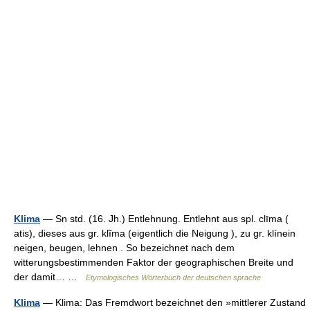
Klima
— Sn std. (16. Jh.) Entlehnung. Entlehnt aus spl. clīma (
atis), dieses aus gr. klĩma (eigentlich die Neigung ), zu gr. klínein
neigen, beugen, lehnen . So bezeichnet nach dem
witterungsbestimmenden Faktor der geographischen Breite und
der damit… …
Etymologisches Wörterbuch der deutschen sprache
Klima
— Klima: Das Fremdwort bezeichnet den »mittlerer Zustand