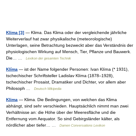
Klima [3]
— Klima. Das Klima oder der vergleichende jährliche
Weiterverlauf hat zwar physikalische (meteorologische)
Unterlagen, seine Betrachtung bezweckt aber das Verständnis der
physiologischen Wirkung auf Mensch, Tier, Pflanze und Bauwerk.
Die… …
Lexikon der gesamten Technik
Klíma
— ist der Name folgender Personen: Ivan Klíma (* 1931),
tschechischer Schriftsteller Ladislav Klíma (1878–1928),
tschechischer Prosaist, Dramatiker und Dichter, vor allem aber
Philosoph …
Deutsch Wikipedia
Klima
— Klima. Die Bedingungen, von welchen das Klima
abhängt, sind sehr verschieden. Hauptsächlich nimmt man zwei
Verhältnisse an: die Höhe über der Meeresfläche und die
Entfernung vom Aequator. So sind Gebirgsländer kälter, als
nördlicher aber tiefer… …
Damen Conversations Lexikon