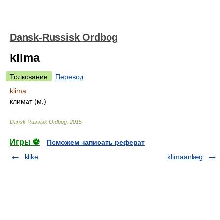
Dansk-Russisk Ordbog
klima
Толкование
Перевод
klima
климат (м.)
Dansk-Russisk Ordbog
.
2015
.
Игры ⚽
Поможем написать реферат
klike
klimaanlæg