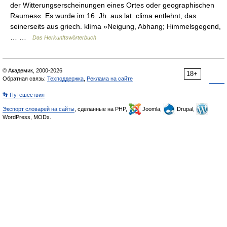
der Witterungserscheinungen eines Ortes oder geographischen
Raumes«. Es wurde im 16. Jh. aus lat. clima entlehnt, das
seinerseits aus griech. klíma »Neigung, Abhang; Himmelsgegend,
… …
Das Herkunftswörterbuch
© Академик, 2000-2026
18+
Обратная связь:
Техподдержка
,
Реклама на сайте
👣 Путешествия
Экспорт словарей на сайты
, сделанные на PHP,
Joomla,
Drupal,
WordPress, MODx.